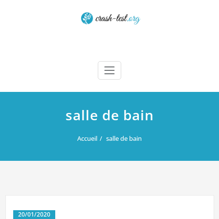
Skip
to
content
Crash test
salle de bain
Accueil
salle de bain
20/01/2020