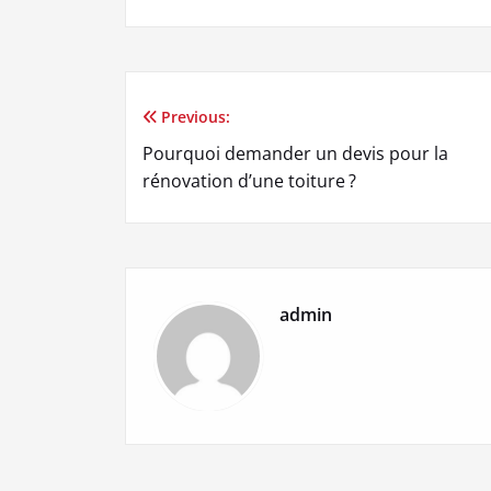
Previous:
Navigation
Pourquoi demander un devis pour la
de
rénovation d’une toiture ?
l’article
admin