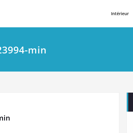
t
Intérieur
23994-min
min