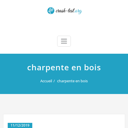
Skip
to
content
Crash test
charpente en bois
Accueil
charpente en bois
11/12/2019