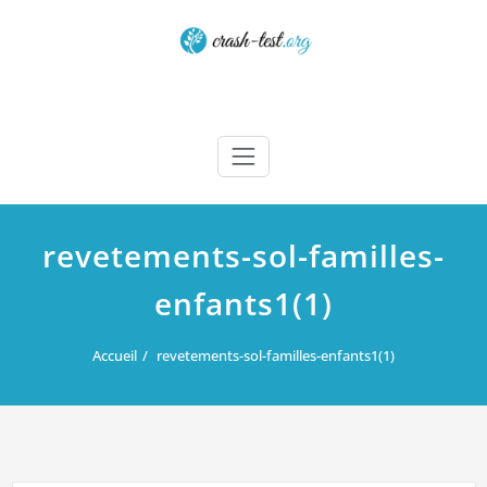
Skip
to
content
Crash test
revetements-sol-familles-
enfants1(1)
Accueil
revetements-sol-familles-enfants1(1)