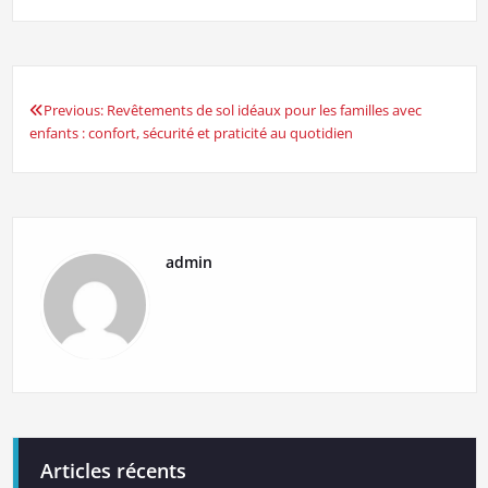
Previous:
Revêtements de sol idéaux pour les familles avec
Navigation
enfants : confort, sécurité et praticité au quotidien
de
l’article
admin
Articles récents