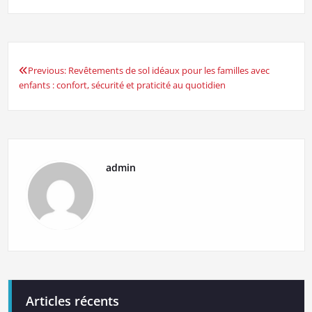
Previous:
Revêtements de sol idéaux pour les familles avec
Navigation
enfants : confort, sécurité et praticité au quotidien
de
l’article
admin
Articles récents