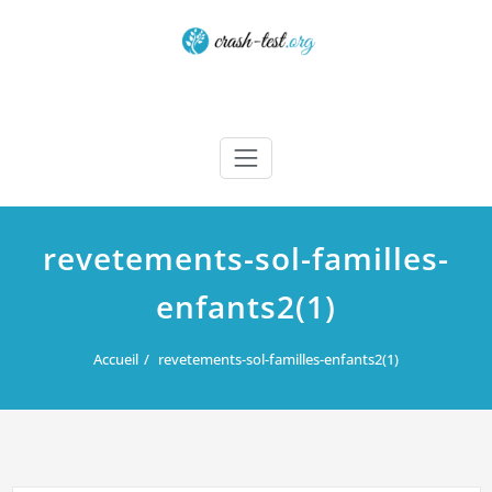
Skip
to
content
Crash test
revetements-sol-familles-
enfants2(1)
Accueil
revetements-sol-familles-enfants2(1)