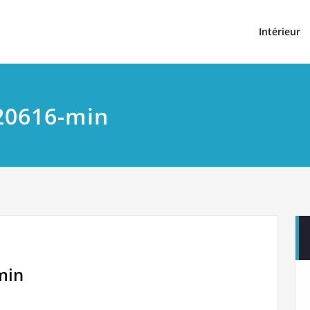
t
Intérieur
20616-min
min