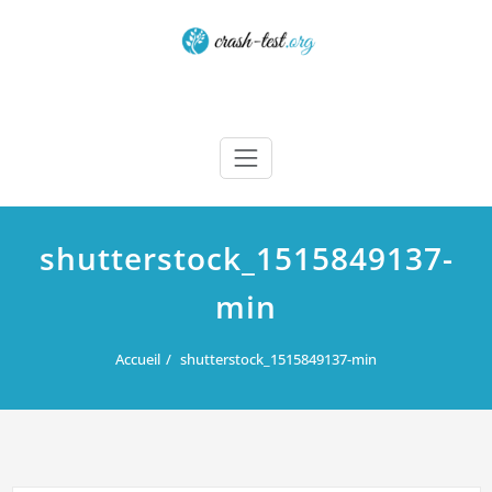
Skip
to
content
Crash test
shutterstock_1515849137-
min
Accueil
shutterstock_1515849137-min