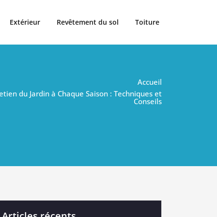
Extérieur
Revêtement du sol
Toiture
Accueil
etien du Jardin à Chaque Saison : Techniques et
Conseils
Articles récents