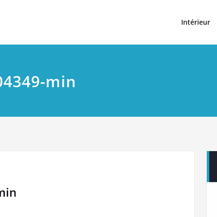
t
Intérieur
04349-min
min