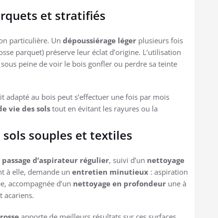
quets et stratifiés
on particulière. Un
dépoussiérage léger
plusieurs fois
se parquet) préserve leur éclat d’origine. L’utilisation
sous peine de voir le bois gonfler ou perdre sa teinte
t adapté au bois peut s’effectuer une fois par mois
e vie des sols
tout en évitant les rayures ou la
sols souples et textiles
n
passage d’aspirateur régulier
, suivi d’un
nettoyage
nt à elle, demande un
entretien minutieux
: aspiration
dée, accompagnée d’un
nettoyage en profondeur
une à
t acariens.
rosse
apporte de meilleurs résultats sur ces surfaces