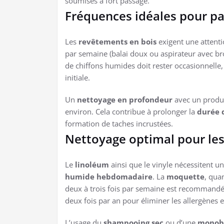
soumises à fort passage.
Fréquences idéales pour par
Les
revêtements en bois
exigent une attenti
par semaine (balai doux ou aspirateur avec bros
de chiffons humides doit rester occasionnelle, 
initiale.
Un
nettoyage en profondeur
avec un produi
environ. Cela contribue à prolonger la
durée d
formation de taches incrustées.
Nettoyage optimal pour les 
Le
linoléum
ainsi que le vinyle nécessitent u
humide hebdomadaire
. La
moquette
, qua
deux à trois fois par semaine est recomman
deux fois par an pour éliminer les allergènes e
L’usage du
shampooing sec
ou d’une
monob