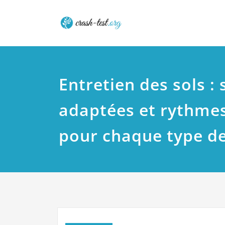
Skip
Crash tes
to
content
Entretien des sols : 
adaptées et rythmes
pour chaque type d