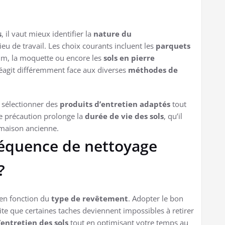
s
, il vaut mieux identifier la
nature du
ieu de travail. Les choix courants incluent les
parquets
léum, la moquette ou encore les
sols en pierre
réagit différemment face aux diverses
méthodes de
e sélectionner des
produits d’entretien adaptés
tout
te précaution prolonge la
durée de vie des sols
, qu’il
maison ancienne.
réquence de nettoyage
?
en fonction du
type de revêtement
. Adopter le bon
te que certaines taches deviennent impossibles à retirer
l’entretien des sols
tout en optimisant votre temps au