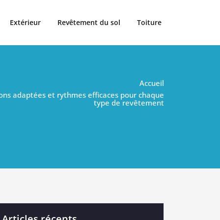
Extérieur
Revêtement du sol
Toiture
Accueil
tions adaptées et rythmes efficaces pour chaque
type de revêtement
Articles récents