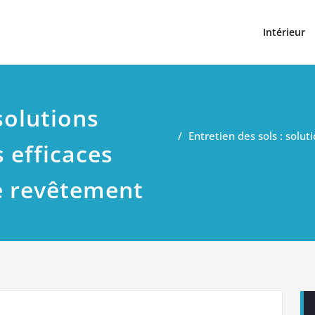
t
Intérieur
solutions
Entretien des sols : solu
 efficaces
e revêtement