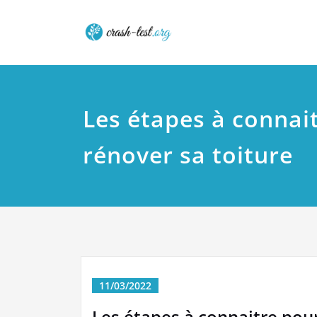
Skip
Crash tes
to
content
Les étapes à connai
rénover sa toiture
11/03/2022
Les étapes à connaitre pour