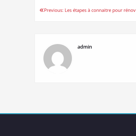
Navigation
Previous:
Les étapes à connaitre pour rénove
de
l’article
admin