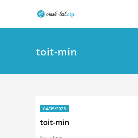
Skip
Crash tes
to
content
toit-min
04/09/2023
toit-min
Par
admin