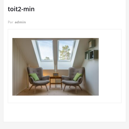
toit2-min
Par
admin