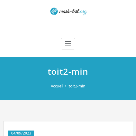
Skip
to
content
Crash test
toit2-min
Accueil
toit2-min
04/09/2023