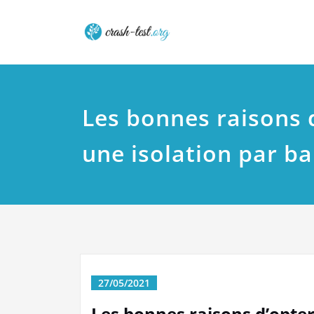
Skip
Crash tes
to
content
Les bonnes raisons 
une isolation par b
27/05/2021
Les bonnes raisons d’opter