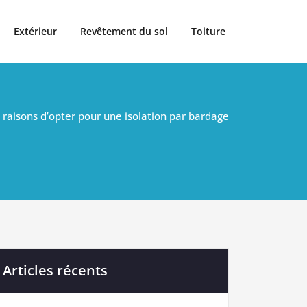
Extérieur
Revêtement du sol
Toiture
raisons d’opter pour une isolation par bardage
Articles récents