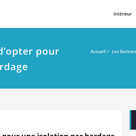
t
Intérieur
d’opter pour
Accueil
Les bonnes 
ardage
 pour une isolation par bardage