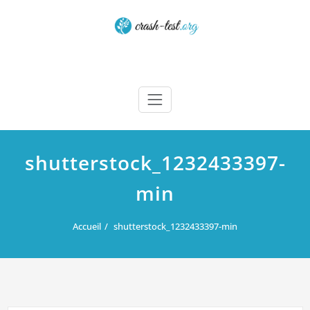
Skip
to
content
Crash test
shutterstock_1232433397-
min
Accueil
shutterstock_1232433397-min