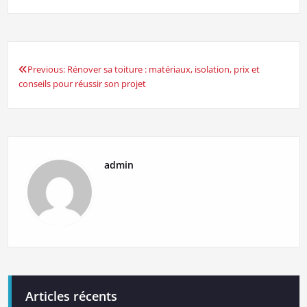
Previous:
Rénover sa toiture : matériaux, isolation, prix et
Navigation
conseils pour réussir son projet
de
l’article
admin
Articles récents