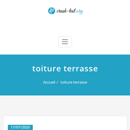
Skip
to
content
Crash test
toiture terrasse
Accueil
toiture terrasse
17/07/2020