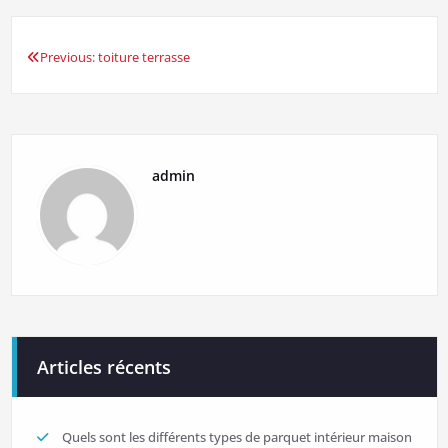
Previous:
toiture terrasse
Navigation
de
l’article
admin
Articles récents
Quels sont les différents types de parquet intérieur maison