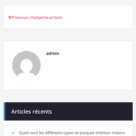
Previous:
charpente en bois
Navigation
de
l’article
admin
Articles récents
Quels sont les différents types de parquet intérieur maison