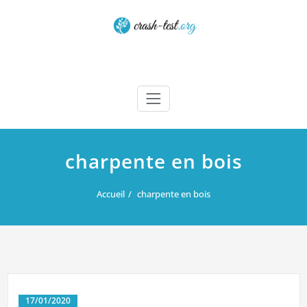
Skip
to
content
Crash test
charpente en bois
Accueil
charpente en bois
17/01/2020